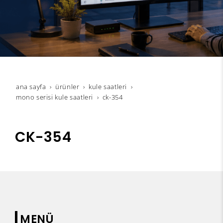
ana sayfa
ürünler
kule saatleri
mono serisi kule saatleri
ck-354
CK-354
MENÜ