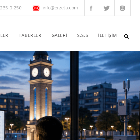
 235 0 250
info@erzeta.com
ELER
HABERLER
GALERİ
S.S.S
İLETİŞİM