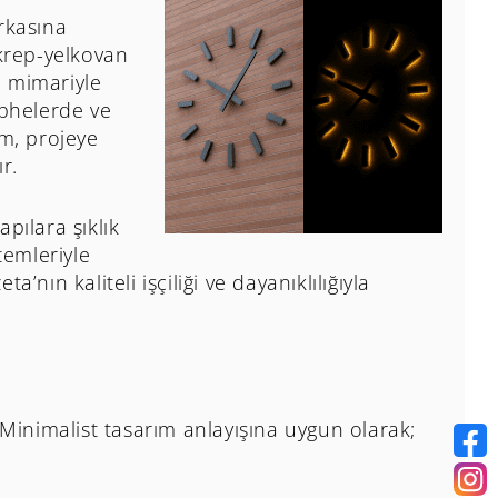
rkasına
akrep-yelkovan
 mimariyle
ephelerde ve
em, projeye
r.
pılara şıklık
temleriyle
nın kaliteli işçiliği ve dayanıklılığıyla
 Minimalist tasarım anlayışına uygun olarak;