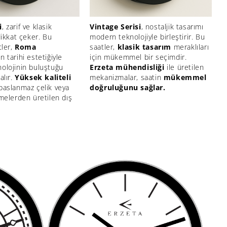
i
, zarif ve klasik
Vintage Serisi
, nostaljik tasarımı
dikkat çeker. Bu
modern teknolojiyle birleştirir. Bu
tler,
Roma
saatler,
klasik tasarım
meraklıları
ın tarihi estetiğiyle
için mükemmel bir seçimdir.
olojinin buluştuğu
Erzeta mühendisliği
ile üretilen
alır.
Yüksek kaliteli
mekanizmalar, saatin
mükemmel
paslanmaz çelik veya
doğruluğunu sağlar.
melerden üretilen dış