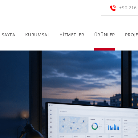
+90 216
 SAYFA
KURUMSAL
HİZMETLER
ÜRÜNLER
PROJ