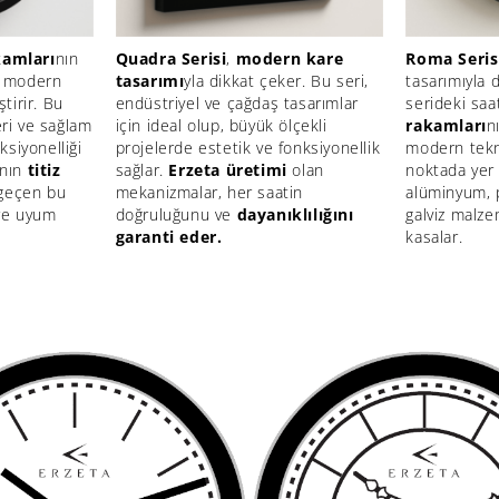
kamları
nın
Quadra Serisi
,
modern kare
Roma Seris
nı modern
tasarımı
yla dikkat çeker. Bu seri,
tasarımıyla 
ştirir. Bu
endüstriyel ve çağdaş tasarımlar
serideki saa
eri ve sağlam
için ideal olup, büyük ölçekli
rakamları
n
nksiyonelliği
projelerde estetik ve fonksiyonellik
modern tekn
'nın
titiz
sağlar.
Erzeta üretimi
olan
noktada yer 
geçen bu
mekanizmalar, her saatin
alüminyum, 
ere uyum
doğruluğunu ve
dayanıklılığını
galviz malze
garanti eder.
kasalar.