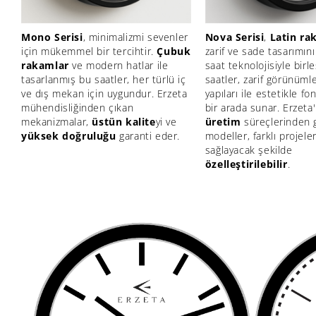
Mono Serisi
, minimalizmi sevenler
Nova Serisi
,
Latin ra
için mükemmel bir tercihtir.
Çubuk
zarif ve sade tasarımı
rakamlar
ve modern hatlar ile
saat teknolojisiyle birle
tasarlanmış bu saatler, her türlü iç
saatler, zarif görünüml
ve dış mekan için uygundur. Erzeta
yapıları ile estetikle fo
mühendisliğinden çıkan
bir arada sunar. Erzeta
mekanizmalar,
üstün kalite
yi ve
üretim
süreçlerinden 
yüksek doğruluğu
garanti eder.
modeller, farklı projel
sağlayacak şekilde
özelleştirilebilir
.