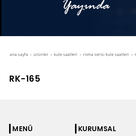
ana sayfa
ürünler
kule saatleri
roma serisi kule saatleri
RK-165
MENÜ
KURUMSAL