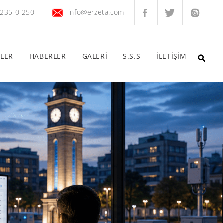
 235 0 250
info@erzeta.com
ELER
HABERLER
GALERİ
S.S.S
İLETİŞİM