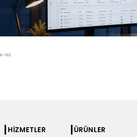
rk-165
HİZMETLER
ÜRÜNLER