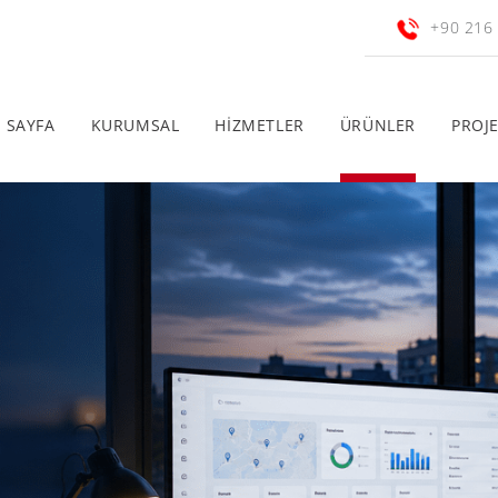
+90 216
 SAYFA
KURUMSAL
HİZMETLER
ÜRÜNLER
PROJ