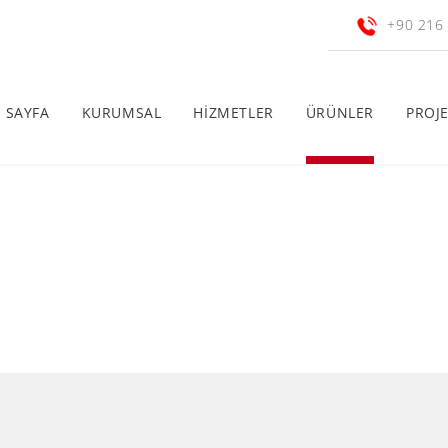
+90 216
 SAYFA
KURUMSAL
HİZMETLER
ÜRÜNLER
PROJ