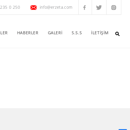
 235 0 250
info@erzeta.com
ELER
HABERLER
GALERİ
S.S.S
İLETİŞİM