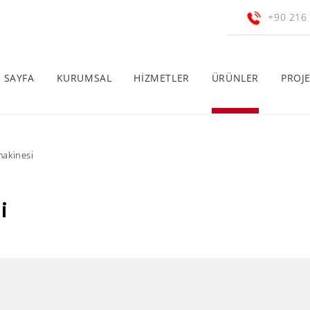
+90 216
 SAYFA
KURUMSAL
HİZMETLER
ÜRÜNLER
PROJ
makinesi
i