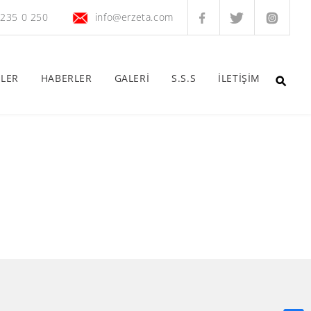
 235 0 250
info@erzeta.com
ELER
HABERLER
GALERİ
S.S.S
İLETİŞİM