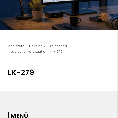
ana sayfa
ürünler
kule saatleri
nova serisi kule saatleri
lk-279
LK-279
MENÜ