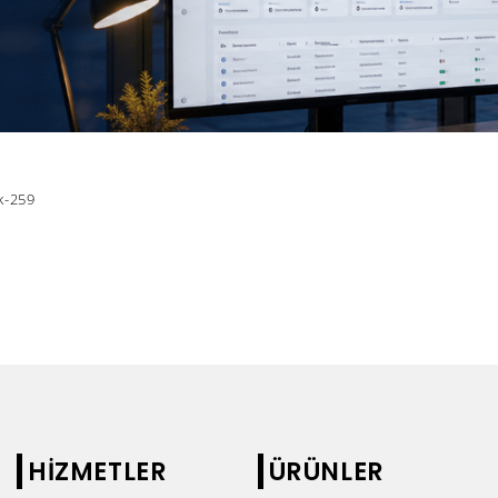
lk-259
HİZMETLER
ÜRÜNLER