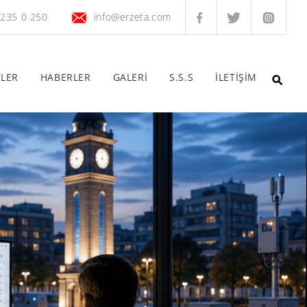
 235 0 250
info@erzeta.com
ELER
HABERLER
GALERİ
S.S.S
İLETİŞİM