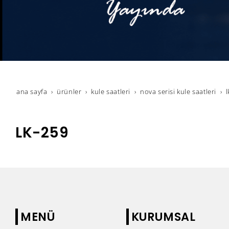
ana sayfa
ürünler
kule saatleri
nova serisi kule saatleri
LK-259
MENÜ
KURUMSAL