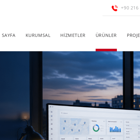
+90 216
 SAYFA
KURUMSAL
HİZMETLER
ÜRÜNLER
PROJ