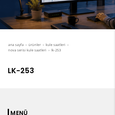
ana sayfa
ürünler
kule saatleri
nova serisi kule saatleri
lk-253
LK-253
MENÜ