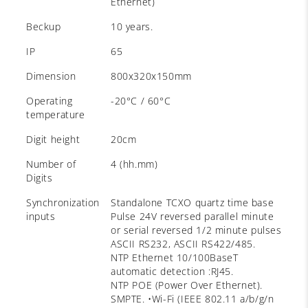
Ethernet)
Beckup
10 years.
IP
65
Dimension
800x320x150mm
Operating
-20°C / 60°C
temperature
Digit height
20cm
Number of
4 (hh.mm)
Digits
Synchronization
Standalone TCXO quartz time base
inputs
Pulse 24V reversed parallel minute
or serial reversed 1/2 minute pulses
ASCII RS232, ASCII RS422/485.
NTP Ethernet 10/100BaseT
automatic detection :RJ45.
NTP POE (Power Over Ethernet).
SMPTE. •Wi-Fi (IEEE 802.11 a/b/g/n