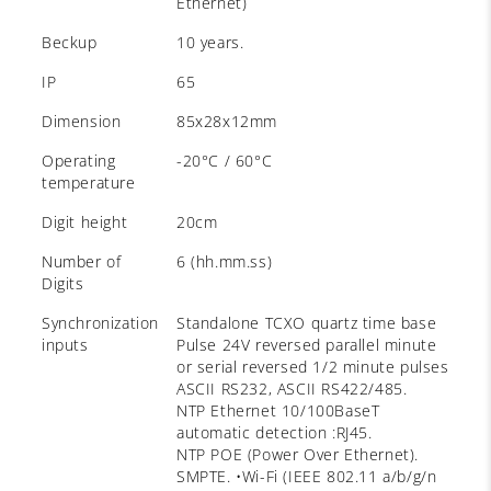
Ethernet)
Beckup
10 years.
IP
65
Dimension
85x28x12mm
Operating
-20°C / 60°C
temperature
Digit height
20cm
Number of
6 (hh.mm.ss)
Digits
Synchronization
Standalone TCXO quartz time base
inputs
Pulse 24V reversed parallel minute
or serial reversed 1/2 minute pulses
ASCII RS232, ASCII RS422/485.
NTP Ethernet 10/100BaseT
automatic detection :RJ45.
NTP POE (Power Over Ethernet).
SMPTE. •Wi-Fi (IEEE 802.11 a/b/g/n