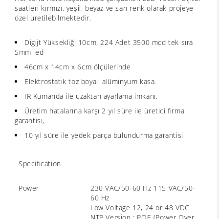
saatleri kırmızı, yeşil, beyaz ve sarı renk olarak projeye
özel üretilebilmektedir.
Digijt Yüksekliği 10cm, 224 Adet 3500 mcd tek sıra
5mm led
46cm x 14cm x 6cm ölçülerinde
Elektrostatik toz boyalı alüminyum kasa.
IR Kumanda ile uzaktan ayarlama imkanı,
Üretim hatalarına karşı 2 yıl süre ile üretici firma
garantisi,
10 yıl süre ile yedek parça bulundurma garantisi
Specification
Power
230 VAC/50-60 Hz 115 VAC/50-
60 Hz
Low Voltage 12, 24 or 48 VDC
NTP Version : POE (Power Over