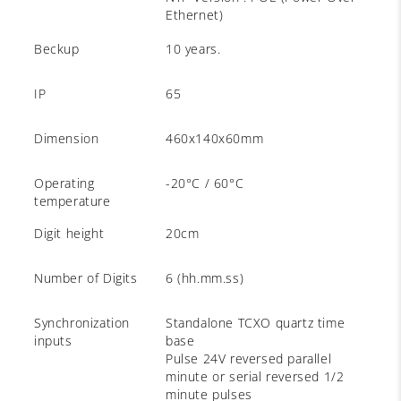
Ethernet)
Beckup
10 years.
IP
65
Dimension
460x140x60mm
Operating
-20°C / 60°C
temperature
Digit height
20cm
Number of Digits
6 (hh.mm.ss)
Synchronization
Standalone TCXO quartz time
inputs
base
Pulse 24V reversed parallel
minute or serial reversed 1/2
minute pulses