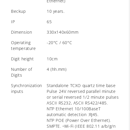
Ethernet)
Beckup
10 years.
IP
65
Dimension
330x140x60mm
Operating
-20°C / 60°C
temperature
Digit height
10cm
Number of
4 (hh.mm)
Digits
Synchronization
Standalone TCXO quartz time base
inputs
Pulse 24V reversed parallel minute
or serial reversed 1/2 minute pulses
ASCII RS232, ASCII RS422/485.
NTP Ethernet 10/100BaseT
automatic detection :RJ45.
NTP POE (Power Over Ethernet).
SMPTE. •Wi-Fi (IEEE 802.11 a/b/g/n