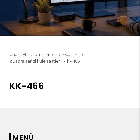
ana sayfa
ürünler
kule saatleri
quadra serisi kule saatleri
kk-466
KK-466
MENÜ